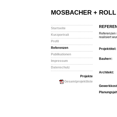
MOSBACHER + ROLL
REFERE
Startseite
Referenzen s
Kurzportrait
realisiert w
Profil
Referenzen
Projekttitel:
Publikationen
Bauherr:
Impressum
Datenschutz
Architekt:
Projekte
Gesamtprojektliste
Gewerkkost
Planungsjah