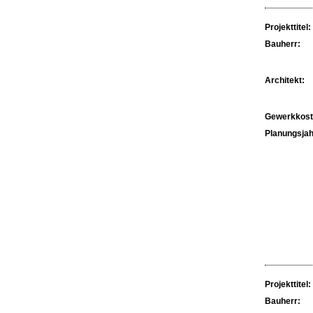
Projekttitel:
Bauherr:
Architekt:
Gewerkkost
Planungsjah
Projekttitel:
Bauherr: