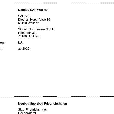
Neubau SAP WDF49
SAP SE
Dietmar-Hopp-Allee 16
69190 Walldorf
SCOPE Architekten GmbH
Römerstr. 32
70180 Stuttgart
en:
k.A.
r:
ab 2015
Neubau Sportbad Friedrichshafen
Stadt Friedrichshafen
Hochbauamt