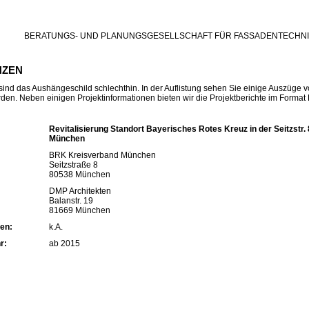
BERATUNGS- UND PLANUNGSGESELLSCHAFT FÜR FASSADENTECHNI
NZEN
ind das Aushängeschild schlechthin. In der Auflistung sehen Sie einige Auszüge 
urden. Neben einigen Projektinformationen bieten wir die Projektberichte im Format
Revitalisierung Standort Bayerisches Rotes Kreuz in der Seitzstr. 
München
BRK Kreisverband München
Seitzstraße 8
80538 München
DMP Architekten
Balanstr. 19
81669 München
en:
k.A.
r:
ab 2015